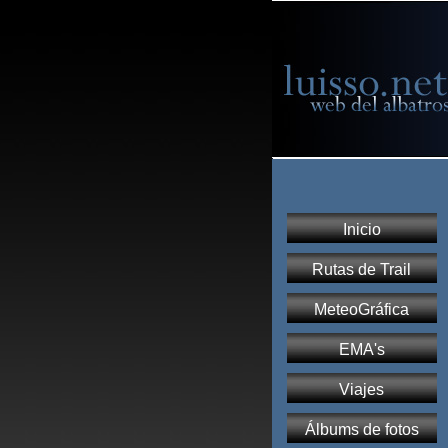
Inicio
Rutas de Trail
MeteoGráfica
EMA's
Viajes
Álbums de fotos