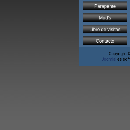
Parapente
Mud's
Libro de visitas
Contacto
Copyright 
Joomla!
es soft